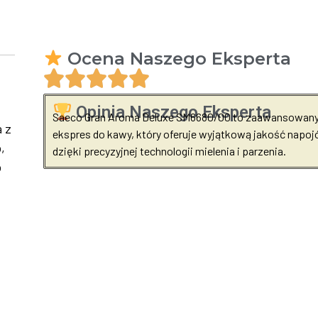
Ocena Naszego Eksperta
Opinia Naszego Eksperta
Saeco Gran Aroma Deluxe SM6680/00 to zaawansowan
a z
ekspres do kawy, który oferuje wyjątkową jakość napo
,
dzięki precyzyjnej technologii mielenia i parzenia.
o