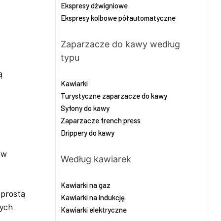
Ekspresy dźwigniowe
Ekspresy kolbowe półautomatyczne
Zaparzacze do kawy według
typu
ą
Kawiarki
Turystyczne zaparzacze do kawy
Syfony do kawy
Zaparzacze french press
Drippery do kawy
aw
Według kawiarek
Kawiarki na gaz
 prostą
Kawiarki na indukcję
nych
Kawiarki elektryczne