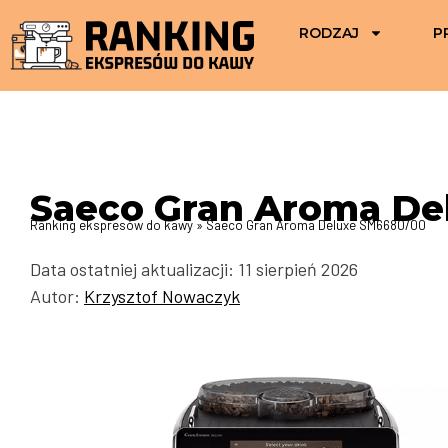
RODZAJ
P
Saeco Gran Aroma De
Ranking ekspresów do kawy
»
Saeco Gran Aroma Deluxe SM6680/00
Data ostatniej aktualizacji: 11 sierpień 2026
Autor:
Krzysztof Nowaczyk