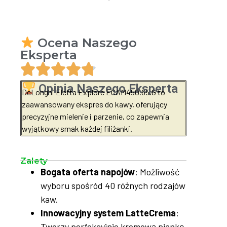
Ocena Naszego
Eksperta
Opinia Naszego Eksperta
DeLonghi Eletta Explore ECAM450.65.G to
zaawansowany ekspres do kawy, oferujący
precyzyjne mielenie i parzenie, co zapewnia
wyjątkowy smak każdej filiżanki.
Zalety
Bogata oferta napojów
: Możliwość
wyboru spośród 40 różnych rodzajów
kaw.
Innowacyjny system LatteCrema
:
Tworzy perfekcyjnie kremową piankę