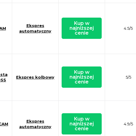
Kup w
Ekspres
najniższej
CAM
4.5/5
automatyczny
cenie
Kup w
ista
najniższej
Ekspres kolbowy
5/5
SS​
cenie
Kup w
Ekspres
najniższej
ECAM
4.9/5
automatyczny
cenie