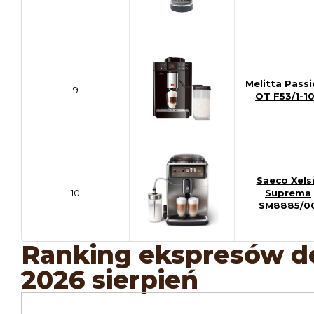
Melitta Pass
9
OT F53/1-1
Saeco Xels
10
Suprema
SM8885/0
Ranking ekspresów d
2026 sierpień