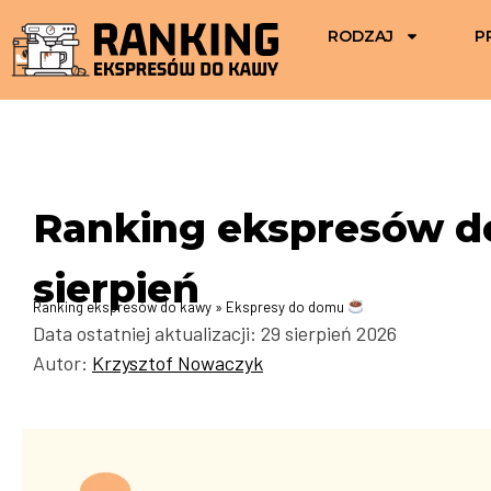
RODZAJ
P
Ranking ekspresów d
sierpień
Ranking ekspresów do kawy
»
Ekspresy do domu
Data ostatniej aktualizacji: 29 sierpień 2026
Autor:
Krzysztof Nowaczyk