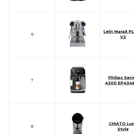
Lelit MaraX P
6
V2
Philips Seri
7
4300 EP4346/
CHiATO Lu
8
Style