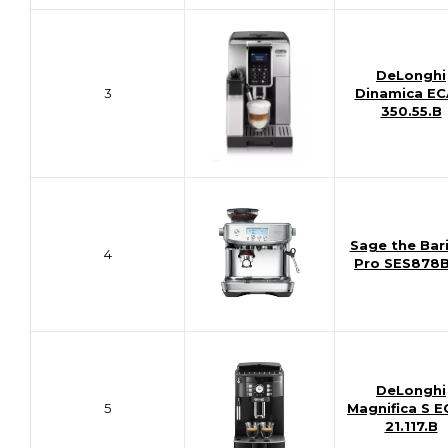
DeLonghi
3
Dinamica E
350.55.B
Sage the Bar
4
Pro SES878B
DeLonghi
5
Magnifica S 
21.117.B