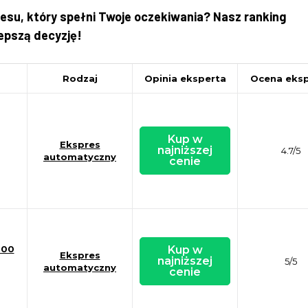
esu, który spełni Twoje oczekiwania? Nasz ranking
epszą decyzję!
Rodzaj
Opinia eksperta
Ocena eksp
Kup w
Ekspres
najniższej
4.7/5
automatyczny
cenie
500
Kup w
Ekspres
najniższej
5/5
automatyczny
cenie