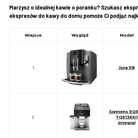
Marzysz o idealnej kawie o poranku? Szukasz ekspr
ekspresów do kawy do domu pomoże Ci podjąć najl
Miejsce
Wygląd
Model
1
Jura E8
Siemens EQ
2
TQ513R01
Integral​