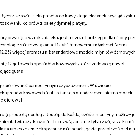
Rycerz ze świata ekspresów do kawy. Jego elegancki wygląd zysku
stosowaniu kolorów z palety dymnej platyny.
óry przyciąga wzrok z daleka, jest jeszcze bardziej podkreślony pr
hnologicznie rozwiązania. Dzięki żarnowemu młynkowi Aroma
 12,2% więcej aromatu niż standardowe modele młynków żarnowych
e się 12 gotowych specjałów kawowych, które zadowolą nawet
ające gusta.
uje się również samoczynnym czyszczeniem. W świecie
kspresów kawowych jest to funkcja standardowa, nie ma modelu,
nie oferował.
a się prostotą obsługi. Dostęp do każdej części maszyny możliwy j
znie ułatwia użytkowanie. To rozwiązanie nie tylko zwiększa komfo
la na umieszczenie ekspresu w miejscach, gdzie przestrzeń nad ni