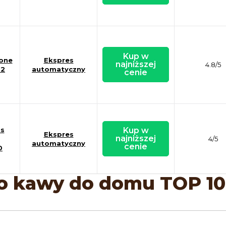
Kup w
ione
Ekspres
najniższej
4.8/5
02
automatyczny
cenie
is
Kup w
Ekspres
najniższej
4/5
automatyczny
cenie
0
o kawy do domu TOP 10