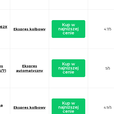
Kup w
L62X
najniższej
Ekspres kolbowy
4.7/5
cenie
Kup w
es
Ekspres
najniższej
5/5
71​
automatyczny
cenie
Kup w
na
najniższej
Ekspres kolbowy
4.9/5
cenie