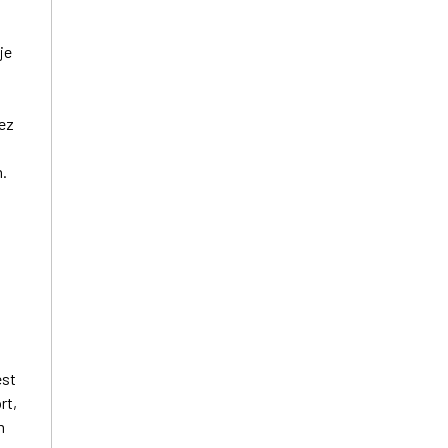
je
zez
.
est
rt,
m