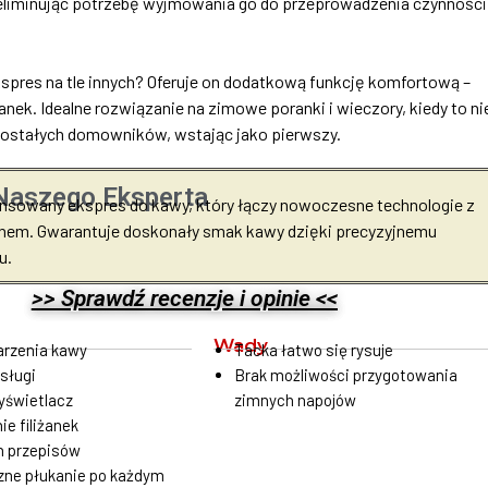
 eliminując potrzebę wyjmowania go do przeprowadzenia czynności
kspres na tle innych? Oferuje on dodatkową funkcję komfortową –
żanek. Idealne rozwiązanie na zimowe poranki i wieczory, kiedy to ni
ostałych domowników, wstając jako pierwszy.
Naszego Eksperta
nsowany ekspres do kawy, który łączy nowoczesne technologie z
nem. Gwarantuje doskonały smak kawy dzięki precyzyjnemu
u.
>> Sprawdź recenzje i opinie <<
Wady
arzenia kawy
Tacka łatwo się rysuje
sługi
Brak możliwości przygotowania
yświetlacz
zimnych napojów
ie filiżanek
h przepisów
ne płukanie po każdym