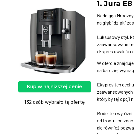
1. Jura E8
Nadciąga Mroczny 
na głębi dzięki za
Luksusowy styl, kt
zaawansowane tec
ekspres uwalnia o
W ofercie znajduj
najbardziej wymag
Ekspres ten cech
Kup w najniższej cenie
zaawansowanych e
który by tej opcji 
132 osób wybrało tą ofertę
Model ten wyróżni
od frontu, co znac
ale również pozwa