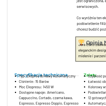
jest ograniczona,
serwisowych.
Co wyróżnia ten e
podświetlenie fili
chcesz budzić poz
Opinia 
Jura E8 to zaawa
eleganckim desig
mielenie i parzeni
Specyfikacja techniczna
Zalety
Typ: Ekspres do kawy Automatyczny
Szybkość p
Ciśnienie: 15 Barów
Łatwość ob
Moc Ekspresu: 1450 W
Kolorowy w
Dostępne napoje: Americano,
Podświetlan
Cappuccino, Cortado, czarna kawa,
12 gotowyc
Espresso, Espresso Doppio, Espresso
Automatycz