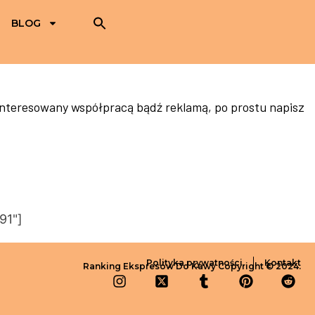
BLOG
ainteresowany współpracą bądź reklamą, po prostu napisz
91"]
Polityka prywatności
Kontakt
Ranking Ekspresów Do Kawy Copyright © 2024.