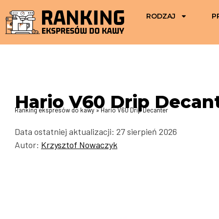
RODZAJ
P
Hario V60 Drip Decan
Ranking ekspresów do kawy
»
Hario V60 Drip Decanter
Data ostatniej aktualizacji: 27 sierpień 2026
Autor:
Krzysztof Nowaczyk