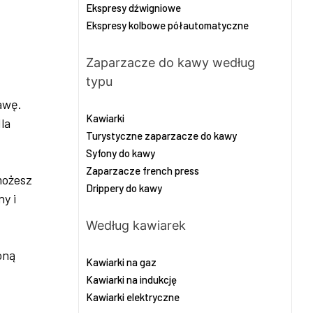
Ekspresy dźwigniowe
Ekspresy kolbowe półautomatyczne
Zaparzacze do kawy według
typu
awę.
Kawiarki
la
Turystyczne zaparzacze do kawy
Syfony do kawy
Zaparzacze french press
możesz
Drippery do kawy
ny i
Według kawiarek
oną
Kawiarki na gaz
Kawiarki na indukcję
Kawiarki elektryczne