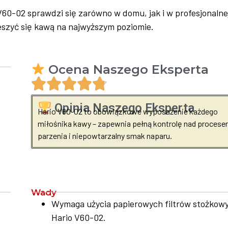
60-02 sprawdzi się zarówno w domu, jak i w profesjonalne
ieszyć się kawą na najwyższym poziomie.
Ocena Naszego Eksperta
Opinia Naszego Eksperta
Hario V60-02 to obowiązkowe wyposażenie każdego
miłośnika kawy – zapewnia pełną kontrolę nad proces
parzenia i niepowtarzalny smak naparu.
Wady
Wymaga użycia papierowych filtrów stożkow
Hario V60-02.