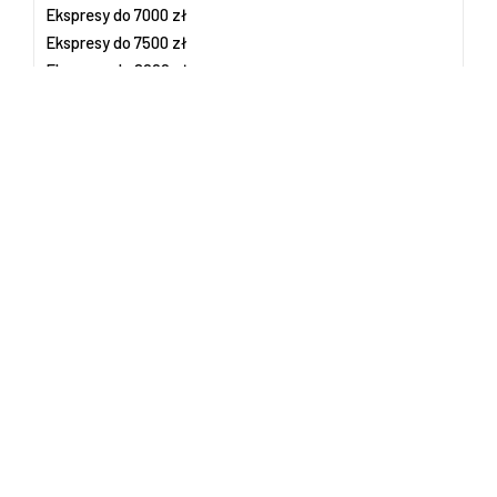
Ekspresy do 7000 zł
Ekspresy do 7500 zł
Ekspresy do 8000 zł
Ekspresy do 8500 zł
Ekspresy do 9000 zł
Ekspresy do 9500 zł
Ekspresy premium
Ekspresy według producenta
Ekspresy do kawy Beko
Ekspresy do kawy Bosch
Ekspresy do kawy Breville
Ekspresy do kawy Delonghi
Ekspresy do kawy Elektra
Ekspresy do kawy Fanke
Ekspresy do kawy Jura
Ekspresy do kawy Krups