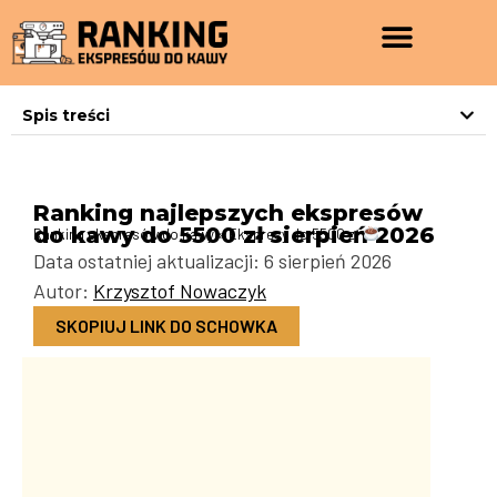
Spis treści
Ranking najlepszych ekspresów
do kawy do 5500 zł sierpień 2026
Ranking ekspresów do kawy
»
Ekspresy do 5500 zł
Data ostatniej aktualizacji: 6 sierpień 2026
Autor:
Krzysztof Nowaczyk
SKOPIUJ LINK DO SCHOWKA