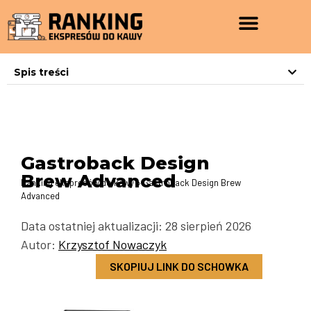
Spis treści
Gastroback Design
Brew Advanced
Ranking ekspresów do kawy
»
Gastroback Design Brew
Advanced
Data ostatniej aktualizacji: 28 sierpień 2026
Autor:
Krzysztof Nowaczyk
SKOPIUJ LINK DO SCHOWKA