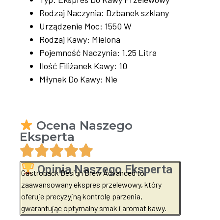
Rodzaj Naczynia: Dzbanek szklany
Urządzenie Moc: 1550 W
Rodzaj Kawy: Mielona
Pojemność Naczynia: 1.25 Litra
Ilość Filiżanek Kawy: 10
Młynek Do Kawy: Nie
Ocena Naszego
Eksperta
Opinia Naszego Eksperta
Gastroback Design Brew Advanced to
zaawansowany ekspres przelewowy, który
oferuje precyzyjną kontrolę parzenia,
gwarantując optymalny smak i aromat kawy.