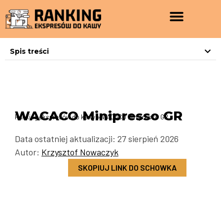
Spis treści
WACACO Minipresso GR
Ranking ekspresów do kawy
»
WACACO Minipresso GR
Data ostatniej aktualizacji: 27 sierpień 2026
Autor:
Krzysztof Nowaczyk
SKOPIUJ LINK DO SCHOWKA