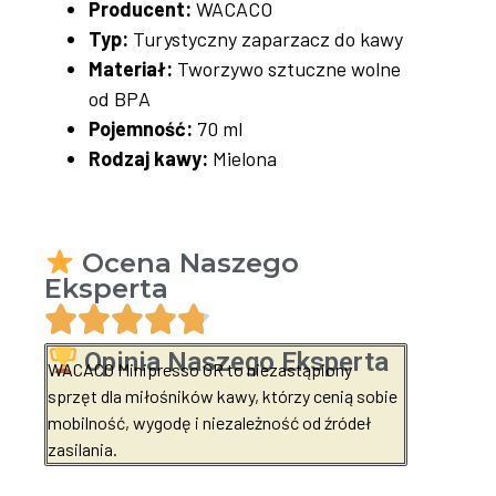
Producent:
WACACO
Typ:
Turystyczny zaparzacz do kawy
Materiał:
Tworzywo sztuczne wolne
od BPA
Pojemność:
70 ml
Rodzaj kawy:
Mielona
Ocena Naszego
Eksperta
Opinia Naszego Eksperta
WACACO Minipresso GR to niezastąpiony
sprzęt dla miłośników kawy, którzy cenią sobie
mobilność, wygodę i niezależność od źródeł
zasilania.