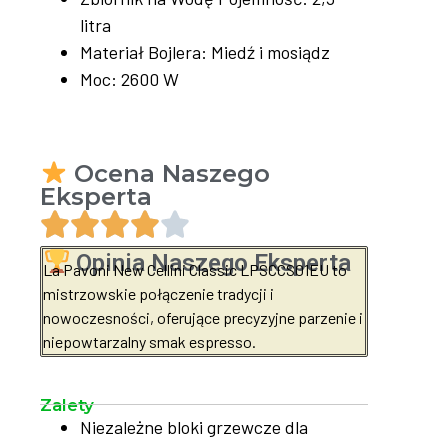
litra
Materiał Bojlera: Miedź i mosiądz
Moc: 2600 W
Ocena Naszego
Eksperta
Opinia Naszego Eksperta
La Pavoni New Cellini Classic LPSCCS01EU to
mistrzowskie połączenie tradycji i
nowoczesności, oferujące precyzyjne parzenie i
niepowtarzalny smak espresso.
Zalety
Niezależne bloki grzewcze dla