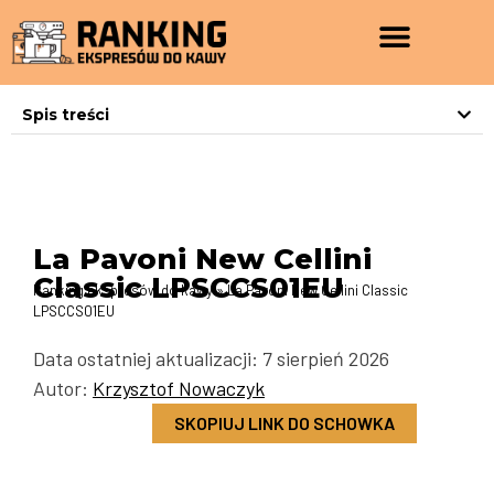
Spis treści
La Pavoni New Cellini
Classic LPSCCS01EU
Ranking ekspresów do kawy
»
La Pavoni New Cellini Classic
LPSCCS01EU
Data ostatniej aktualizacji: 7 sierpień 2026
Autor:
Krzysztof Nowaczyk
SKOPIUJ LINK DO SCHOWKA