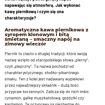
napawając się atmosferą. Jak wykonać
kawę piernikową i czym się ona
charakteryzuje?
Aromatyczna kawa piernikowa z
syropem klonowym i bitą
śmietaną – smaczny napój na
zimowy wieczór
Piernik to ciasto o długiej tradycji, które swoją
nazwę wzięło od staropolskiego słowa „pierny”,
czyli „pieprzny”. Ta nazwa pochodzi od
charakterystycznego, słodko-pikantnego
smaku. Ten z kolei jest nadawany wypiekowi
przez najważniejszy składnik – dużą ilość
przypraw korzennych. Zalicza się do nich imbir,
cynamon, gałkę muszkatołową, goździki czy
kardamon. Te przyprawy są niezbędne do