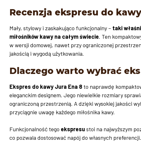
Recenzja ekspresu do kawy
Mały, stylowy i zaskakująco funkcjonalny –
taki właśn
miłośników kawy na całym świecie
. Ten kompaktowy
w wersji domowej, nawet przy ograniczonej przestrzeni
jakością i wygodą użytkowania.
Dlaczego warto wybrać eks
Ekspres do kawy Jura Ena 8
to naprawdę kompaktowe
eleganckim designem. Jego niewielkie rozmiary sprawia
ograniczoną przestrzenią. A dzięki wysokiej jakości w
przyciągnie uwagę każdego miłośnika kawy.
Funkcjonalność tego
ekspresu
stoi na najwyższym poz
co pozwala dostosować napój do własnych preferencji.