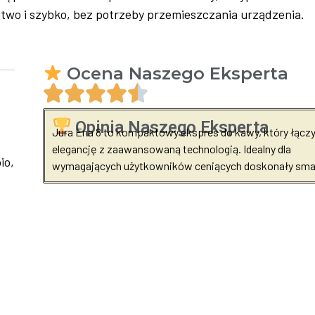
two i szybko, bez potrzeby przemieszczania urządzenia.
Ocena Naszego Eksperta
Opinia Naszego Eksperta
Jura Ena 8 to kompaktowy ekspres do kawy, który łącz
elegancję z zaawansowaną technologią. Idealny dla
io,
wymagających użytkowników ceniących doskonały sma