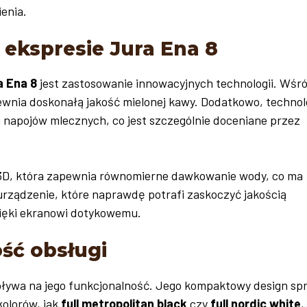
enia.
ekspresie Jura Ena 8
a Ena 8
jest zastosowanie innowacyjnych technologii. Wśró
ewnia doskonałą jakość mielonej kawy. Dodatkowo, technol
h napojów mlecznych, co jest szczególnie doceniane przez
 3D, która zapewnia równomierne dawkowanie wody, co ma
urządzenie, które naprawdę potrafi zaskoczyć jakością
ięki ekranowi dotykowemu.
ść obsługi
ływa na jego funkcjonalność. Jego kompaktowy design spr
kolorów, jak
full metropolitan black
czy
full nordic white
,