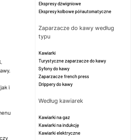
Ekspresy dźwigniowe
Ekspresy kolbowe półautomatyczne
Zaparzacze do kawy według
typu
Kawiarki
Turystyczne zaparzacze do kawy
.
Syfony do kawy
kawy.
Zaparzacze french press
Drippery do kawy
ak i
Według kawiarek
 menu
Kawiarki na gaz
Kawiarki na indukcję
Kawiarki elektryczne
 czy