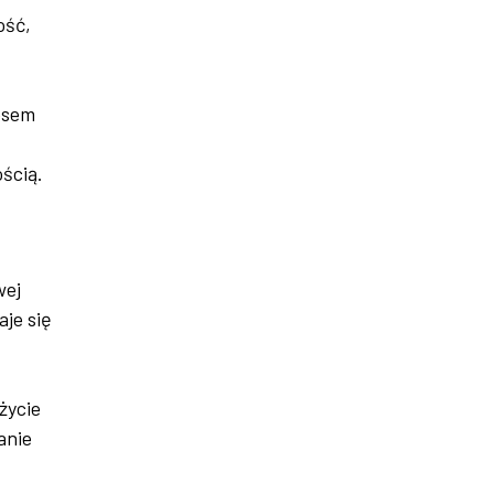
ość,
esem
ścią.
wej
aje się
życie
anie