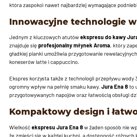
która zaspokoi nawet najbardziej wymagające podniebi
Innowacyjne technologie w 
Jednym z kluczowych atutów
ekspresu do kawy Jur
znajduje się
profesjonalny młynek Aroma
, który zap
gładkiej pianki umożliwia przygotowanie rewelacyjnyc
koneserów latte i cappuccino.
Ekspres korzysta także z technologii przepływu wody
ogromny wpływ na pełnię smaku kawy.
Jura Ena 8
to 
przygotowywanych napojów oraz łatwością obsługi dz
Kompaktowy design i łatwo
Wielkość
ekspresu Jura Ena 8
w żaden sposób nie wp
że zmieści się w każdej kuchni, a dostępność różnych 