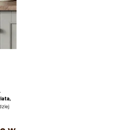
.
iata,
dziej
go w