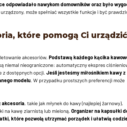
jsce odpowiadało nawykom domowników oraz było wygo
e urządzony, może spełniać wszystkie funkcje i być prawdz
ria, które pomogą Ci urządzi
pletowanie akcesoriów.
Podstawą każdego kącika kawow
 są niemal nieograniczone: automatyczny ekspres ciśnienio
e z dostępnych opcji.
Jeśli jesteśmy miłośnikiem kawy z
wanego modelu
. W przypadku prostszych preferencji może
ż akcesoria
, takie jak młynek do kawy (najlepiej żarnowy),
iki na kawę ziarnistą lub mieloną.
Organizer na kapsułki d
datki, które pozwolą utrzymać porządek i ułatwią codzi