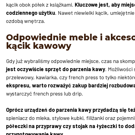
kącik obok półek z książkami.
Kluczowe jest, aby mie
codziennego użytku
. Nawet niewielki kącik, umiejętni
ozdobą wnętrza.
Odpowiednie meble i akceso
kącik kawowy
Gdy już wybraliśmy odpowiednie miejsce, czas na skom
jest oczywiście sprzęt do parzenia kawy
. Możliwości
przelewowy, kawiarka, czy french press to tylko niektór
ekspresu, warto rozważyć zakup bardziej rozbudo
wystarczyć french press lub drip.
Oprócz urządzeń do parzenia kawy przydadzą się te
spieniacz do mleka, stylowe kubki, filiżanki oraz pojemn
półeczki na przyprawy czy stojak na łyżeczki to do
przygotowywanie kawy
.