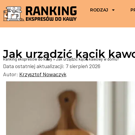
RODZAJ
P
Jak urządzić kącik ka
Ranking ekspresów do kawy
»
Jak urządzić kącik kawowy w domu?
Data ostatniej aktualizacji: 7 sierpień 2026
Autor:
Krzysztof Nowaczyk