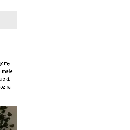
ujemy
b małe
ubki.
można