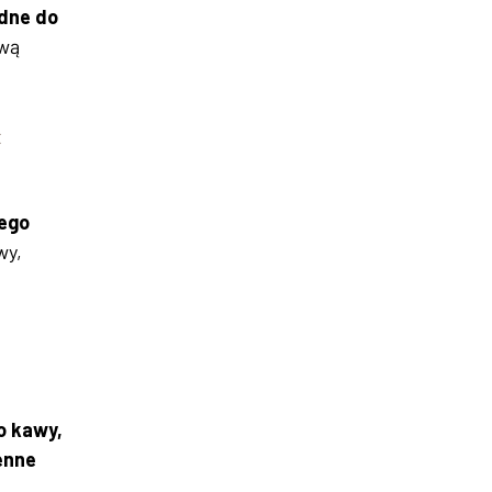
dne do
iwą
ć
ego
wy,
o kawy,
enne