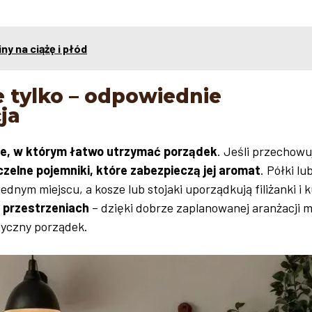
y na ciążę i płód
e tylko – odpowiednie
ja
ce, w którym łatwo utrzymać porządek
. Jeśli przechow
elne pojemniki, które zabezpieczą jej aromat
. Półki lu
nym miejscu, a kosze lub stojaki uporządkują filiżanki i k
h przestrzeniach
– dzięki dobrze zaplanowanej aranżacji 
tyczny porządek.