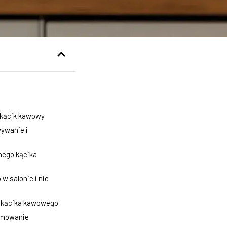
 kącik kawowy
wywanie i
nego kącika
w salonie i nie
o kącika kawowego
umowanie