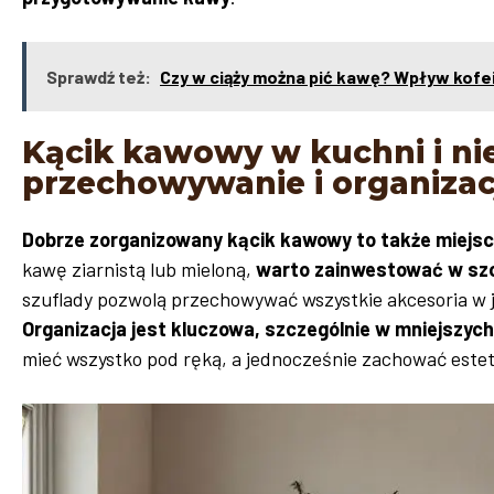
Sprawdź też:
Czy w ciąży można pić kawę? Wpływ kofein
Kącik kawowy w kuchni i ni
przechowywanie i organizac
Dobrze zorganizowany kącik kawowy to także miejs
kawę ziarnistą lub mieloną,
warto zainwestować w szcz
szuflady pozwolą przechowywać wszystkie akcesoria w jed
Organizacja jest kluczowa, szczególnie w mniejszyc
mieć wszystko pod ręką, a jednocześnie zachować este