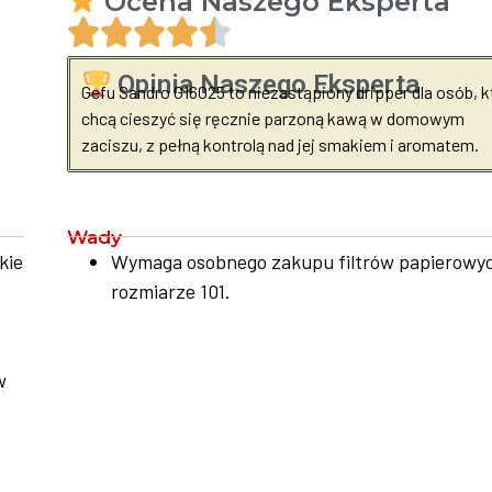
Ocena Naszego Eksperta
Opinia Naszego Eksperta
Gefu Sandro G16025 to niezastąpiony dripper dla osób, k
chcą cieszyć się ręcznie parzoną kawą w domowym
zaciszu, z pełną kontrolą nad jej smakiem i aromatem.
Wady
kie
Wymaga osobnego zakupu filtrów papierowy
rozmiarze 101.
w