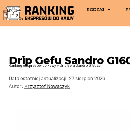
RODZAJ
P
Drip Gefu Sandro G16
Ranking ekspresów do kawy
»
Drip Gefu Sandro G16025
Data ostatniej aktualizacji: 27 sierpień 2026
Autor:
Krzysztof Nowaczyk