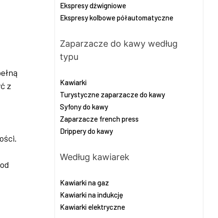
Ekspresy dźwigniowe
Ekspresy kolbowe półautomatyczne
Zaparzacze do kawy według
typu
pełną
Kawiarki
ć z
Turystyczne zaparzacze do kawy
Syfony do kawy
Zaparzacze french press
Drippery do kawy
ości.
Według kawiarek
 od
Kawiarki na gaz
Kawiarki na indukcję
Kawiarki elektryczne