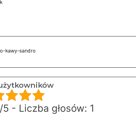
k
-do-kawy-sandro
użytkowników
/5 - Liczba głosów: 1