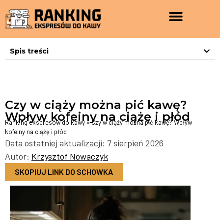
Spis treści
Czy w ciąży można pić kawę?
Wpływ kofeiny na ciążę i płód
Ranking ekspresów do kawy
»
Czy w ciąży można pić kawę? Wpływ
kofeiny na ciążę i płód
Data ostatniej aktualizacji: 7 sierpień 2026
Autor:
Krzysztof Nowaczyk
SKOPIUJ LINK DO SCHOWKA