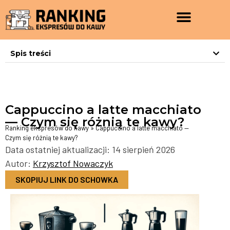
Spis treści
Cappuccino a latte macchiato
— Czym się różnią te kawy?
Ranking ekspresów do kawy
»
Cappuccino a latte macchiato —
Czym się różnią te kawy?
Data ostatniej aktualizacji: 14 sierpień 2026
Autor:
Krzysztof Nowaczyk
SKOPIUJ LINK DO SCHOWKA